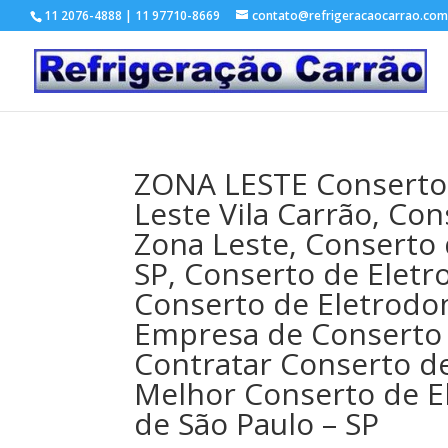
11 2076-4888 | 11 97710-8669
contato@refrigeracaocarrao.com
ZONA LESTE Conserto 
Leste Vila Carrão, Co
Zona Leste, Conserto
SP, Conserto de Elet
Conserto de Eletrodom
Empresa de Conserto 
Contratar Conserto d
Melhor Conserto de E
de São Paulo – SP