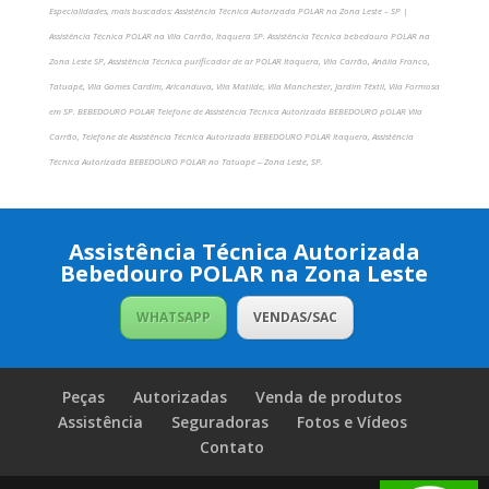
Especialidades, mais buscados: Assistência Técnica Autorizada POLAR na Zona Leste – SP |
Assistência Técnica POLAR na Vila Carrão, Itaquera SP. Assistência Técnica bebedouro POLAR na
Zona Leste SP, Assistência Técnica purificador de ar POLAR Itaquera, Vila Carrão, Anália Franco,
Tatuapé, Vila Gomes Cardim, Aricanduva, Vila Matilde, Vila Manchester, Jardim Têxtil, Vila Formosa
em SP. BEBEDOURO POLAR Telefone de Assistência Técnica Autorizada BEBEDOURO pOLAR Vila
Carrão, Telefone de Assistência Técnica Autorizada BEBEDOURO POLAR Itaquera, Assistência
Técnica Autorizada BEBEDOURO POLAR no Tatuapé – Zona Leste, SP.
Assistência Técnica Autorizada
Bebedouro POLAR na Zona Leste
WHATSAPP
VENDAS/SAC
Peças
Autorizadas
Venda de produtos
Assistência
Seguradoras
Fotos e Vídeos
Contato