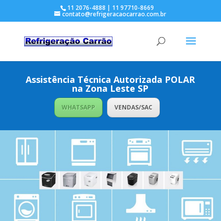
11 2076-4888 | 11 97710-8669
contato@refrigeracaocarrao.com.br
Assistência Técnica Autorizada POLAR
na Zona Leste SP
WHATSAPP
VENDAS/SAC