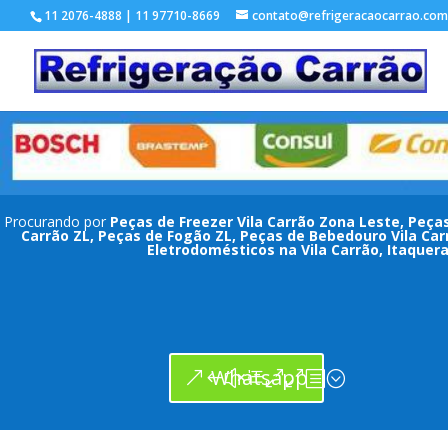
11 2076-4888 | 11 97710-8669
contato@refrigeracaocarrao.com
Procurando por
Peças de Freezer Vila Carrão Zona Leste, Peças
Carrão ZL, Peças de Fogão ZL, Peças de Bebedouro Vila Car
Eletrodomésticos na Vila Carrão, Itaquer
Whatsapp