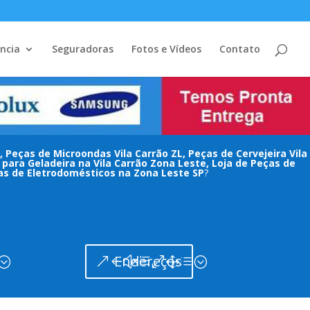
ência
Seguradoras
Fotos e Vídeos
Contato
, Peças de Microondas Vila Carrão ZL, Peças de Cervejeira Vila
para Geladeira na Vila Carrão Zona Leste, Loja de Peças de
ças de Eletrodomésticos na Zona Leste SP
?
Endereços