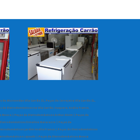
s de Microondas Vila Carrão ZL, Peças de Cervejeira Vila Carrão ZL,
 de Eletrodomésticos na Vila Carrão, Itaquera, Anália Franco,
a Mooca | Peças de Eletrodomésticos Arthur Alvim | Peças de
 Eletrodomésticos Ermelino Matarazzo | Peças de
Eletrodomésticos Jardim Anália Franco | Peças de Eletrodomésticos
 Eletrodomésticos Lajeado | Peças de Eletrodomésticos Mooca