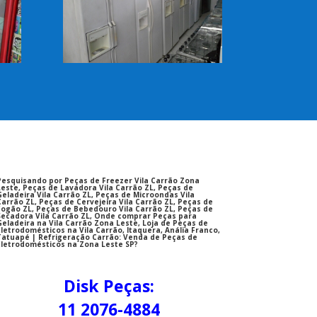
Pesquisando por Peças de Freezer Vila Carrão Zona
Leste, Peças de Lavadora Vila Carrão ZL, Peças de
Geladeira Vila Carrão ZL, Peças de Microondas Vila
Carrão ZL, Peças de Cervejeira Vila Carrão ZL, Peças de
Fogão ZL, Peças de Bebedouro Vila Carrão ZL, Peças de
Secadora Vila Carrão ZL, Onde comprar Peças para
Geladeira na Vila Carrão Zona Leste, Loja de Peças de
Eletrodomésticos na Vila Carrão, Itaquera, Anália Franco,
Tatuapé | Refrigeração Carrão: Venda de Peças de
Eletrodomésticos na Zona Leste SP?
Disk Peças:
11 2076-4884