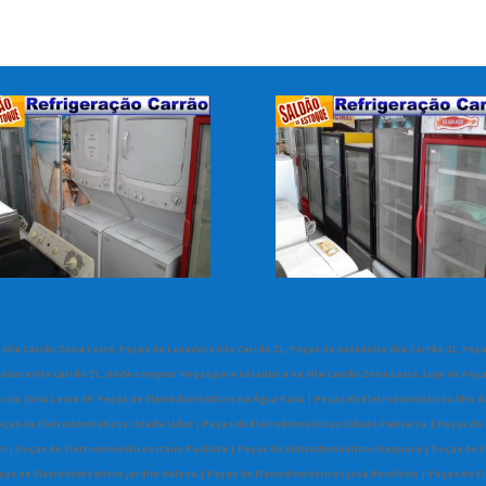
Vila Carrão Zona Leste, Peças de Lavadora Vila Carrão ZL, Peças de Geladeira Vila Carrão ZL, Peça
adora Vila Carrão ZL, Onde comprar Peças para Geladeira na Vila Carrão Zona Leste, Loja de Peças
s na Zona Leste SP,
Peças de Eletrodomésticos na Água Rasa | Peças de Eletrodomésticos Alto d
ças de Eletrodomésticos Cidade Lider | Peças de Eletrodomésticos Cidade Patriarca | Peças de
 | Peças de Eletrodomésticos Itaim Paulista | Peças de Eletrodomésticos Itaquera | Peças de 
eças de Eletrodomésticos Jardim Helena | Peças de Eletrodomésticos José Bonifácio | Peças de