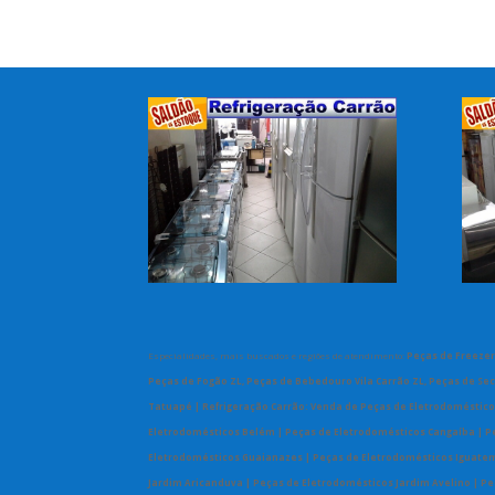
Especialidades, mais buscados e regiões de atendimento:
Peças de Freezer 
Peças de Fogão ZL, Peças de Bebedouro Vila Carrão ZL, Peças de Sec
Tatuapé | Refrigeração Carrão: Venda de Peças de Eletrodoméstico
Eletrodomésticos Belém | Peças de Eletrodomésticos Cangaíba | Pe
Eletrodomésticos Guaianazes | Peças de Eletrodomésticos Iguatemi
Jardim Aricanduva | Peças de Eletrodomésticos Jardim Avelino | P