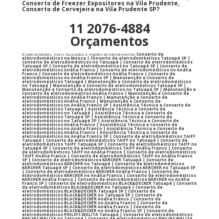
Conserto de Freezer Expositores na Vila Prudente,
Conserto de Cervejeira na Vila Prudente SP?
11 2076-4884
Orçamentos
Especialidades, mais buscados e regiões de atendimento:
Conserto de
eletrodomésticos na Mooca | Conserto de eletrodomésticos Tatuapé SP |
Conserto de eletrodomésticos no Tatuapé | Conserto de eletrodomésticos
Tatuapé SP | Conserto de eletrodomésticos no Tatuapé SP | Conserto de
eletrodomésticos Anália Franco | Conserto de eletrodomésticos no Anália
Franco | Conserto de eletrodomésticos Anália Franco | Conserto de
eletrodomésticos no Anália Franco SP | Manutenção e Conserto de
eletrodomésticos Tatuapé | Manutenção e Conserto de eletrodomésticos
no Tatuapé | Manutenção e Conserto de eletrodomésticos Tatuapé SP |
Manutenção e Conserto de eletrodomésticos no Tatuapé SP | Manutenção e
Conserto de eletrodomésticos Anália Franco | Manutenção e Conserto de
eletrodomésticos no Anália Franco | Manutenção e Conserto de
eletrodomésticos Anália Franco | Manutenção e Conserto de
eletrodomésticos no Anália Franco SP | Assistência Técnica e Conserto de
eletrodomésticos Tatuapé | Assistência Técnica e Conserto de
eletrodomésticos no Tatuapé | Assistência Técnica e Conserto de
eletrodomésticos Tatuapé SP | Assistência Técnica e Conserto de
eletrodomésticos no Tatuapé SP | Assistência Técnica e Conserto de
eletrodomésticos Anália Franco | Assistência Técnica e Conserto de
eletrodomésticos no Anália Franco | Assistência Técnica e Conserto de
eletrodomésticos Anália Franco | Assistência Técnica e Conserto de
eletrodomésticos no Anália Franco SP | Conserto de eletrodomésticos TAIFF
Tatuapé | Conserto de eletrodomésticos TAIFF no Tatuapé | Conserto de
eletrodomésticos TAIFF Tatuapé SP | Conserto de eletrodomésticos TAIFF no
Tatuapé SP | Conserto de eletrodomésticos TAIFF Anália Franco | Conserto
de eletrodomésticos TAIFF no Anália Franco | Conserto de eletrodomésticos
TAIFF Anália Franco | Conserto de eletrodomésticos TAIFF no Anália Franco
SP | Conserto de eletrodomésticos KÄRCHER Tatuapé | Conserto de
eletrodomésticos KÄRCHER no Tatuapé | Conserto de eletrodomésticos
KÄRCHER Tatuapé SP | Conserto de eletrodomésticos KÄRCHER no Tatuapé SP
| Conserto de eletrodomésticos KÄRCHER Anália Franco | Conserto de
eletrodomésticos KÄRCHER no Anália Franco | Conserto de eletrodomésticos
KÄRCHER Anália Franco | Conserto de eletrodomésticos KÄRCHER no Anália
Franco SP | Conserto de eletrodomésticos BLACK&DECKER Tatuapé | Conserto
de eletrodomésticos BLACK&DECKER no Tatuapé | Conserto de
eletrodomésticos BLACK&DECKER Tatuapé SP | Conserto de
eletrodomésticos BLACK&DECKER no Tatuapé SP | Conserto de
eletrodomésticos BLACK&DECKER Anália Franco | Conserto de
eletrodomésticos BLACK&DECKER no Anália Franco | Conserto de
eletrodomésticos BLACK&DECKER Anália Franco | Conserto de
eletrodomésticos BLACK&DECKER no Anália Franco SP | Conserto de
eletrodomésticos PHILIPS WALITA Tatuapé | Conserto de eletrodomésticos
PHILIPS WALITA no Tatuapé | Conserto de eletrodomésticos PHILIPS WALITA