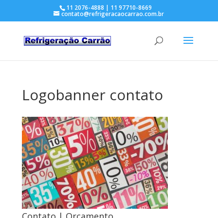
11 2076-4888 | 11 97710-8669
contato@refrigeracaocarrao.com.br
Logobanner contato
Contato | Orçamento