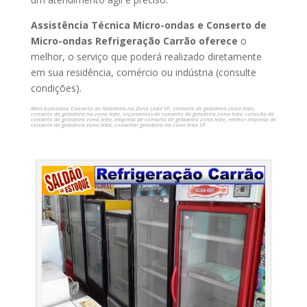
Assistência Técnica Micro-ondas e Conserto de
Micro-ondas Refrigeração Carrão oferece
o
melhor, o serviço que poderá realizado diretamente
em sua residência, comércio ou indústria (consulte
condições).
Mais buscados: Conserto de Geladeira na Zona Leste SP, conserto de geladeira zona leste,
conserto de geladeira na zona leste, orçamentos de conserto de geladeira zona leste, cotação de
conserto de geladeira zona leste, empresa de conserto de geladeira zona leste, melhor empresa de
conserto de geladeira zona leste, consertar geladeira na zona leste SP.