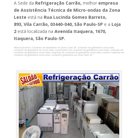
A Sede da
Refrigeração Carrão,
melhor
empresa
de Assistência Técnica de Micro-ondas da Zona
Leste
está na
Rua Lucinda Gomes Barreto,
893, Vila Carrão, 03440-040, São Paulo-SP
e a
Loja
2
está localizada na
Avenida Itaquera, 1670,
Itaquera, São Paulo-SP.
Mais buscados: Conserto de Geladeira na Zona Leste SP, conserto de geladeira zona leste,
conserto de geladeira na zona leste, orçamentos de conserto de geladeira zona leste, cotação de
conserto de geladeira zona leste, empresa de conserto de geladeira zona leste, melhor empresa de
conserto de geladeira zona leste, consertar geladeira na zona leste SP.