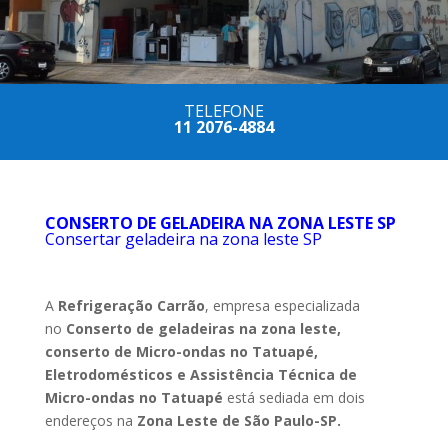
TELEFONE
11
2076-4884
CONSERTO DE GELADEIRA NA ZONA LESTE SP
Consertar geladeira na zona leste SP
A
Refrigeração Carrão
, empresa especializada
no
Conserto de geladeiras na zona leste,
conserto de Micro-ondas no Tatuapé,
Eletrodomésticos e Assistência Técnica de
Micro-ondas no Tatuapé
está sediada em dois
endereços na
Zona Leste de São Paulo-SP.