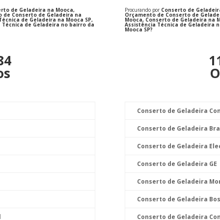
rto de Geladeira na Mooca,
Procurando por
Conserto de Geladeir
o de Conserto de Geladeira na
Orçamento de Conserto de Geladei
Técnica de Geladeira na Mooca SP,
Mooca, Conserto de Geladeira na M
 Técnica de Geladeira no bairro da
Assistência Técnica de Geladeira n
Mooca SP?
84
1
os
O
Conserto de Geladeira Co
Conserto de Geladeira Br
Conserto de Geladeira Ele
Conserto de Geladeira GE
Conserto de Geladeira M
Conserto de Geladeira Bo
l
Conserto de Geladeira Con