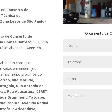
a no
Conserto de
a Técnica de
a
Zona Leste de São Paulo-
Orçamento de C
esa de
Conserto de
da Gomes Barreto, 893, Vila
tá localizada na
Avenida
ialista em conserto
calizadas em endereços
tamos muito próximos do
arrão, Vila Matilde,
ntagalo, Rua Antonio de
rat, Rua Apucarana, CERET
ldade Drummond Tatuapé,
Rua Itapura, Avenida Radial
arrefour Aricanduva,