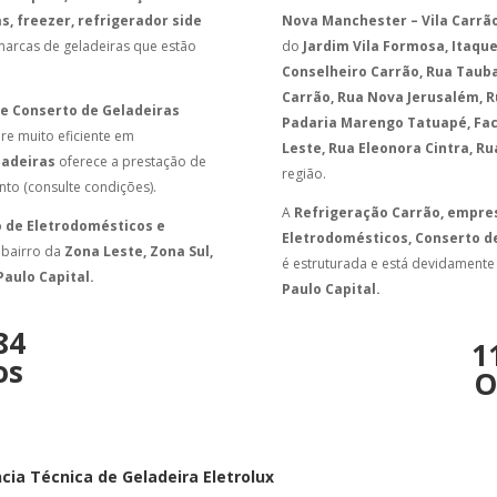
, freezer, refrigerador side
Nova Manchester – Vila Carrão,
marcas de geladeiras que estão
do
Jardim Vila Formosa, Itaquer
Conselheiro Carrão, Rua Taubat
Carrão, Rua Nova Jerusalém, R
 e Conserto de Geladeiras
Padaria Marengo Tatuapé, Fa
re muito eficiente em
Leste, Rua Eleonora Cintra, Ru
ladeiras
oferece a prestação de
região.
to (consulte condições).
A
Refrigeração Carrão, empres
o de Eletrodomésticos e
Eletrodomésticos, Conserto d
 bairro da
Zona Leste, Zona Sul,
é estruturada e está devidament
Paulo Capital.
Paulo Capital.
84
1
os
O
cia Técnica de Geladeira Eletrolux