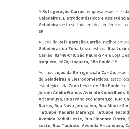
A
Refrigeração Carrão
, empresa especializad
Geladeiras, Eletrodomésticos e Assistênci
Geladeiras
está sediada em dois endereços n
SP.
A Sede da
Refrigeração Carrão
, melhor empr
Geladeiras da Zona Leste
está na
Rua Lucin
Carrão, 03440-040, São Paulo-SP
e a Loja 2 es
Itaquera, 1670, Itaquera, São Paulo-SP.
As duas
Lojas da Refrigeração Carrão
, espec
de
Geladeiras e Eletrodomésticos
, estão lo
estratégicos da
Zona Leste de São Paulo
e es
J
ardim Anália Franco, Avenida Conselheiro C
Aricanduva, Rua Francisco Marengo, Rua Ca
Barros, Rua Nova Jerusalém, Rua Monte Ser
Tatuapé, Padaria Marengo Tatuapé, Facu
Avenida Radial Leste, Rua Eleonora Cintra, 
Leste, Rua Taubaté, Avenida Aricanduva, C