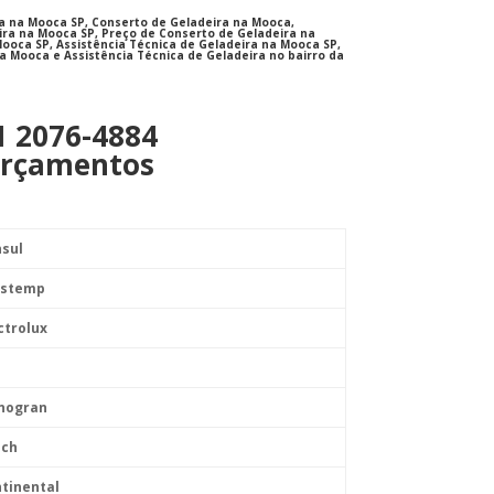
a na Mooca SP, Conserto de Geladeira na Mooca,
ra na Mooca SP, Preço de Conserto de Geladeira na
ooca SP, Assistência Técnica de Geladeira na Mooca SP,
a Mooca e Assistência Técnica de Geladeira no bairro da
1 2076-4884
rçamentos
nsul
astemp
ctrolux
onogran
sch
tinental