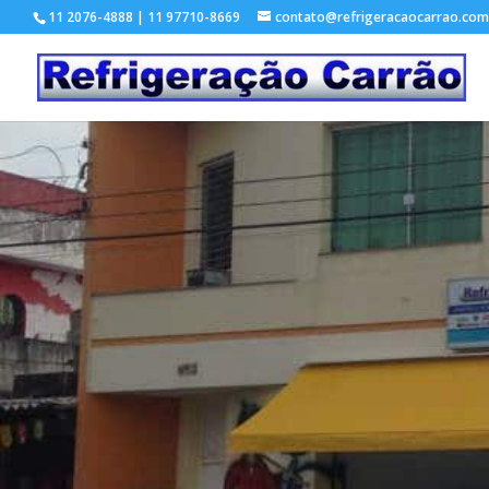
11 2076-4888 | 11 97710-8669
contato@refrigeracaocarrao.com