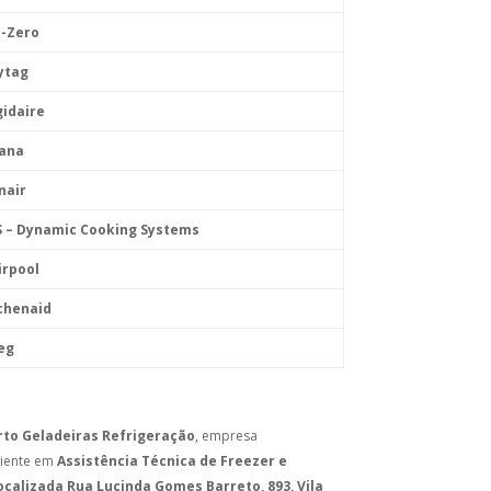
b-Zero
ytag
gidaire
mana
nair
S – Dynamic Cooking Systems
irpool
chenaid
eg
rto Geladeiras Refrigeração
, empresa
ciente em
Assistência Técnica de Freezer e
ocalizada Rua Lucinda Gomes Barreto, 893, Vila