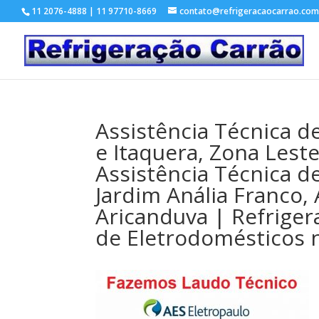
11 2076-4888 | 11 97710-8669
contato@refrigeracaocarrao.com
Assistência Técnica d
e Itaquera, Zona Lest
Assistência Técnica d
Jardim Anália Franco, 
Aricanduva | Refriger
de Eletrodomésticos n