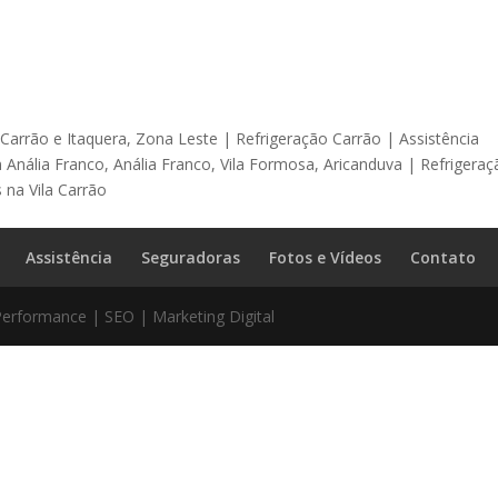
 Carrão e Itaquera, Zona Leste | Refrigeração Carrão | Assistência
 Anália Franco, Anália Franco, Vila Formosa, Aricanduva | Refrigera
 na Vila Carrão
Assistência
Seguradoras
Fotos e Vídeos
Contato
Performance | SEO | Marketing Digital