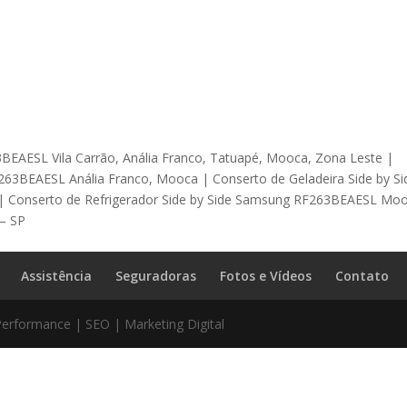
3BEAESL Vila Carrão, Anália Franco, Tatuapé, Mooca, Zona Leste |
263BEAESL Anália Franco, Mooca | Conserto de Geladeira Side by Si
 Conserto de Refrigerador Side by Side Samsung RF263BEAESL Moo
 – SP
Assistência
Seguradoras
Fotos e Vídeos
Contato
Performance | SEO | Marketing Digital