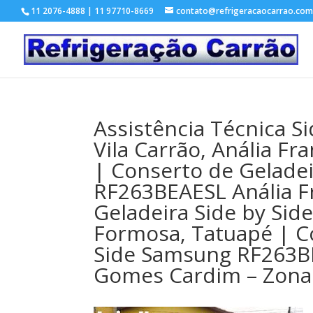
11 2076-4888 | 11 97710-8669
contato@refrigeracaocarrao.com
Assistência Técnica 
Vila Carrão, Anália F
| Conserto de Gelade
RF263BEAESL Anália F
Geladeira Side by Si
Formosa, Tatuapé | C
Side Samsung RF263BE
Gomes Cardim – Zona 