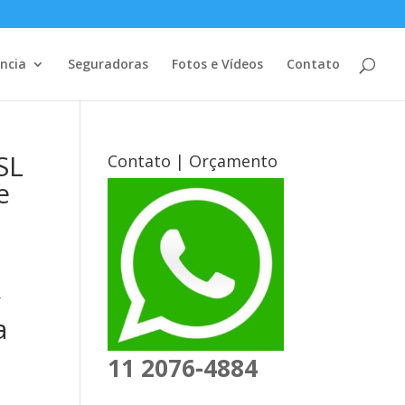
ência
Seguradoras
Fotos e Vídeos
Contato
SL
Contato | Orçamento
e
y
a
11 2076-4884