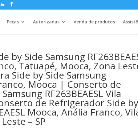
.br
Peças
Autorizadas
Venda de produtos
Assist
Side by Side Samsung RF263BEAE
ranco, Tatuapé, Mooca, Zona Lest
ira Side by Side Samsung
ranco, Mooca | Conserto de
de Samsung RF263BEAESL Vila
onserto de Refrigerador Side b
AESL Mooca, Anália Franco, Vil
Leste – SP