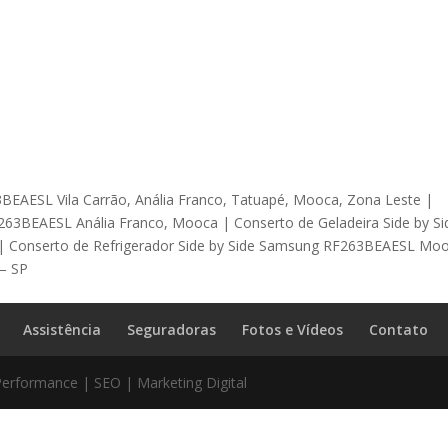
3BEAESL Vila Carrão, Anália Franco, Tatuapé, Mooca, Zona Leste |
263BEAESL Anália Franco, Mooca | Conserto de Geladeira Side by Si
 Conserto de Refrigerador Side by Side Samsung RF263BEAESL Moo
 – SP
Assistência
Seguradoras
Fotos e Vídeos
Contato
Performance | SEO | Marketing Digital