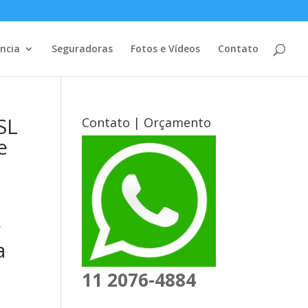
ência
Seguradoras
Fotos e Vídeos
Contato
SL
Contato | Orçamento
e
y
a
11 2076-4884