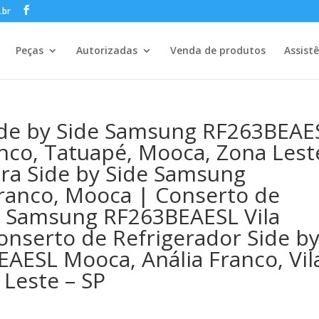
.br
Peças
Autorizadas
Venda de produtos
Assist
Side by Side Samsung RF263BEAE
ranco, Tatuapé, Mooca, Zona Lest
ira Side by Side Samsung
ranco, Mooca | Conserto de
de Samsung RF263BEAESL Vila
onserto de Refrigerador Side b
AESL Mooca, Anália Franco, Vil
Leste – SP