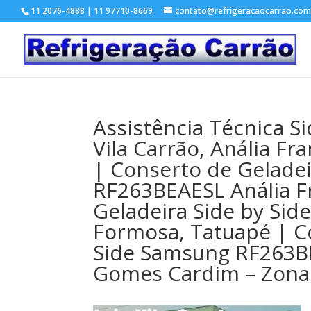
11 2076-4888 | 11 97710-8669
contato@refrigeracaocarrao.com
Assistência Técnica 
Vila Carrão, Anália F
| Conserto de Gelade
RF263BEAESL Anália F
Geladeira Side by Si
Formosa, Tatuapé | C
Side Samsung RF263BE
Gomes Cardim – Zona 