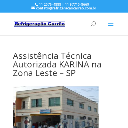
11 2076-4888 | 11 97710-8669
contato@refrigeracaocarrao.com.br
Assistência Técnica
Autorizada KARINA na
Zona Leste – SP