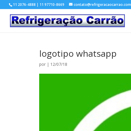
11 2076-4888 | 11 97710-8669
contato@refrigeracaocarrao.com
logotipo whatsapp
por
|
12/07/18